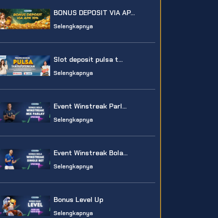
BONUS DEPOSIT VIA AP...
Selengkapnya
Slot deposit pulsa t...
Selengkapnya
Event Winstreak Parl...
Selengkapnya
Event Winstreak Bola...
Selengkapnya
Bonus Level Up
Selengkapnya