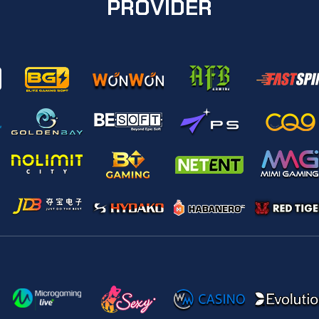
PROVIDER