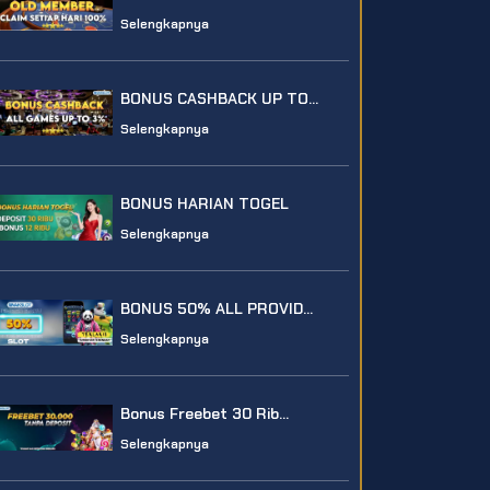
Selengkapnya
BONUS CASHBACK UP TO...
Selengkapnya
BONUS HARIAN TOGEL
Selengkapnya
BONUS 50% ALL PROVID...
Selengkapnya
Bonus Freebet 30 Rib...
Selengkapnya