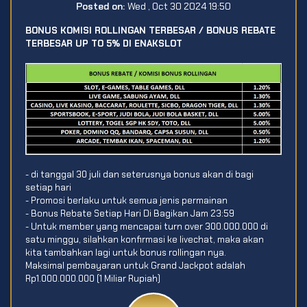
Posted on:
Wed , Oct 30 2024 19:50
BONUS KOMISI ROLLINGAN TERBESAR / BONUS REBATE
TERBESAR UP TO 5% DI ENAKSLOT
- di tanggal 30 juli dan seterusnya bonus akan di bagi
setiap hari
- Promosi berlaku untuk semua jenis permainan
- Bonus Rebate Setiap Hari Di Bagikan Jam 23:59
- Untuk member yang mencapai turn over 300.000.000 di
satu minggu, silahkan konfirmasi ke livechat, maka akan
kita tambahkan lagi untuk bonus rollingan nya.
Maksimal pembayaran untuk Grand Jackpot adalah
Rp1.000.000.000 (1 Miliar Rupiah)