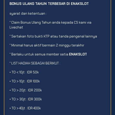
BONUS ULANG TAHUN TERBESAR DI ENAKSLOT
syarat dan ketentuan :
* Claim Bonus Ulang Tahun anda kepada CS kami via
Livechat
* Sertakan foto bukti KTP atau tanda pengenal lainnya
* Minimal harus aktif bermain 2 minggu terakhir
* Berlaku untuk semua member setia
ENAKSLOT
* LIST HADIAH SEBAGAI BERIKUT :
• TO < 10jt : IDR 50k
• TO > 10jt : IDR 100k
• TO > 20jt : IDR 200k
• TO > 30jt : IDR 300k
• TO > 40jt : IDR 400k