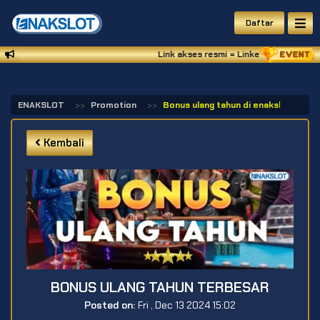
Daftar
Link akses resmi = Linkenakslot.com
ENAKSLOT
Promotion
Bonus ulang tahun di enakslot
Kembali
BONUS ULANG TAHUN TERBESAR
Posted on:
Fri , Dec 13 2024 15:02