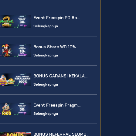
Event Freespin PG So...
Selengkapnya
Bonus Share WD 10%
Selengkapnya
BONUS GARANSI KEKALA...
Selengkapnya
Event Freespin Pragm...
Selengkapnya
BONUS REFERRAL SEUMU...