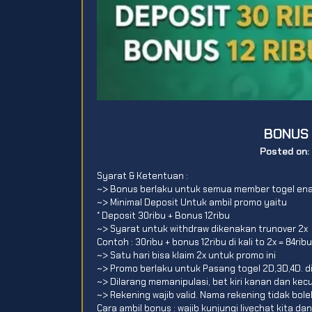
BONUS 
Posted on:
Syarat & Ketentuan :
~> Bonus berlaku untuk semua member togel ena
~> Minimal Deposit Untuk ambil promo yaitu
* Deposit 30ribu + Bonus 12ribu
~> Syarat untuk withdraw dikenakan trunover 2x
Contoh : 30ribu + bonus 12ribu di kali to 2x = 84ribu
~> Satu hari bisa klaim 2x untuk promo ini
~> Promo berlaku untuk Pasang togel 2D,3D,4D. di
~> Dilarang memanipulasi, bet kiri kanan dan kec
~> Rekening wajib valid. Nama rekening tidak bol
Cara ambil bonus : wajib kunjungi livechat kita dan