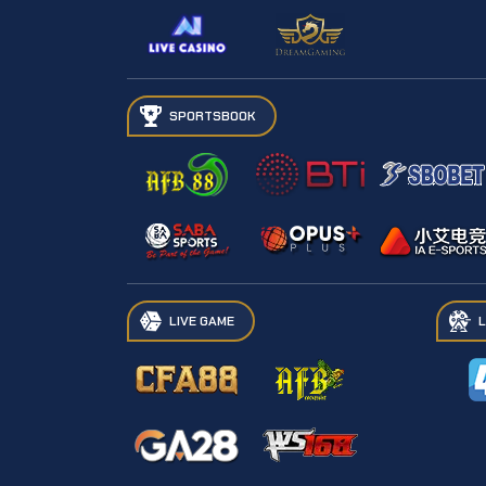
SPORTSBOOK
LIVE GAME