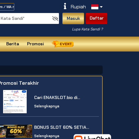
Rupiah
/ WA resmi ENAKSLOT = +6281385969744
Daftar
Masuk
Lupa Kata Sandi ?
Berita
Promosi
Promosi Terakhir
Cari ENAKSLOT.bio di...
Selengkapnya
BONUS SLOT 60% SETIA...
Selengkapnya