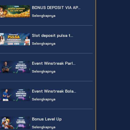
BONUS DEPOSIT VIA AP...
Selengkapnya
Slot deposit pulsa t...
Selengkapnya
Event Winstreak Parl...
Selengkapnya
Event Winstreak Bola...
Selengkapnya
Bonus Level Up
Selengkapnya