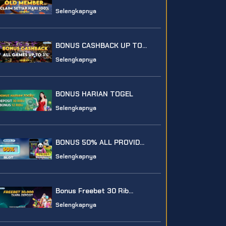
Selengkapnya
BONUS CASHBACK UP TO...
Selengkapnya
BONUS HARIAN TOGEL
Selengkapnya
BONUS 50% ALL PROVID...
Selengkapnya
Bonus Freebet 30 Rib...
Selengkapnya